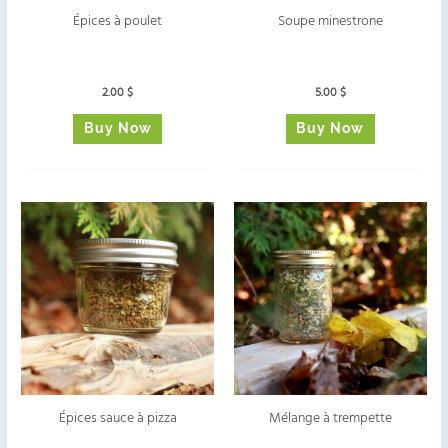
Épices à poulet
Soupe minestrone
2.00
$
5.00
$
Buy Now
Buy Now
Épices sauce à pizza
Mélange à trempette