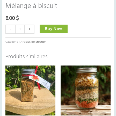
Mélange à biscuit
8.00
$
-
+
Buy Now
Catégorie :
Articles de création
Produits similaires