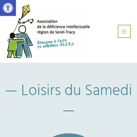
Ouvrir la barre d’outils
Aller
Main
au
Men
contenu
— Loisirs du Samedi
—