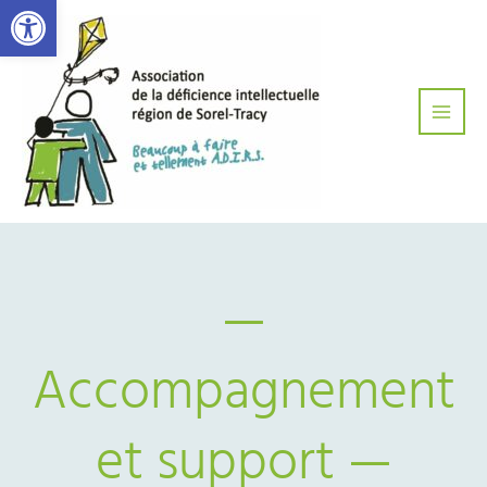
Ouvrir la barre d’outils
Aller
Main
au
Men
contenu
—
Accompagnement
et support —