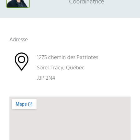
Coordinatrice
Adresse
1275 chemin des Patriotes
Sorel-Tracy, Québec
J3P 2N4