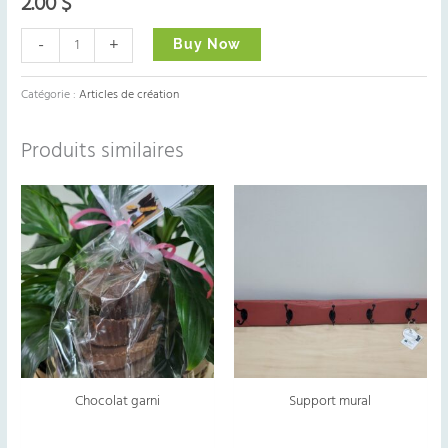
2.00
$
-
+
Buy Now
Catégorie :
Articles de création
Produits similaires
Chocolat garni
Support mural