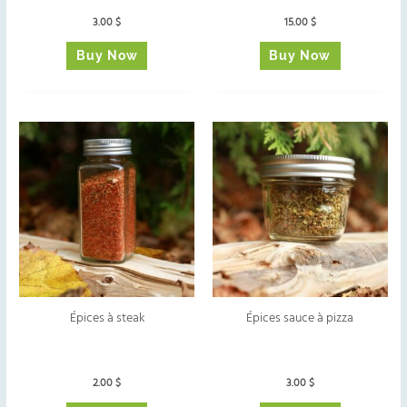
3.00
$
15.00
$
Buy Now
Buy Now
Épices à steak
Épices sauce à pizza
2.00
$
3.00
$